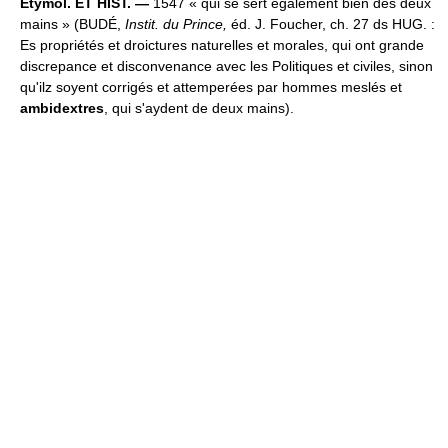
Étymol. ET HIST. —
1547 « qui se sert également bien des deux
mains » (BUDÉ,
Instit. du Prince,
éd. J. Foucher, ch. 27 ds HUG. :
Es propriétés et droictures naturelles et morales, qui ont grande
discrepance et disconvenance avec les Politiques et civiles, sinon
qu'ilz soyent corrigés et attemperées par hommes meslés et
ambidextres
, qui s'aydent de deux mains).