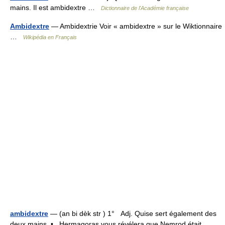
mains. Il est ambidextre …
Dictionnaire de l'Académie française
Ambidextre
— Ambidextrie Voir « ambidextre » sur le Wiktionnaire
…
Wikipédia en Français
ambidextre
— (an bi dèk str ) 1° Adj. Quise sert également des
deux mains. • Hermagoras vous révélera que Nemrod était