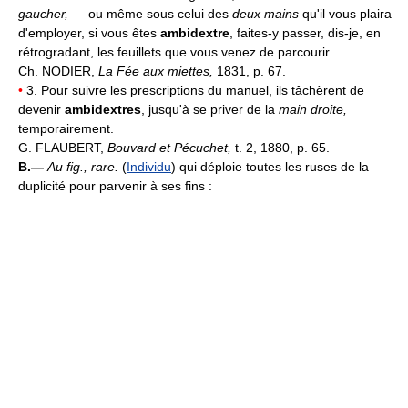
gaucher,
— ou même sous celui des
deux mains
qu'il vous plaira
d'employer, si vous êtes
ambidextre
, faites-y passer, dis-je, en
rétrogradant, les feuillets que vous venez de parcourir.
Ch. NODIER,
La Fée aux miettes,
1831, p. 67.
•
3. Pour suivre les prescriptions du manuel, ils tâchèrent de
devenir
ambidextres
, jusqu'à se priver de la
main droite,
temporairement.
G. FLAUBERT,
Bouvard et Pécuchet,
t. 2, 1880, p. 65.
B.—
Au fig., rare.
(
Individu
) qui déploie toutes les ruses de la
duplicité pour parvenir à ses fins :