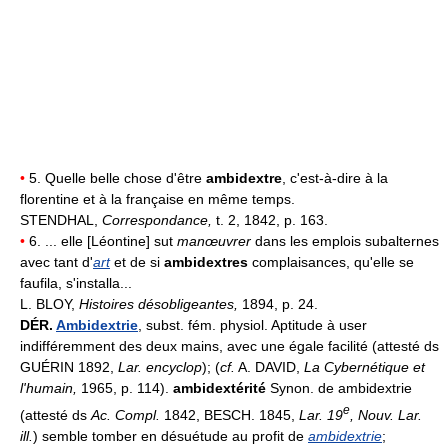
•
5. Quelle belle chose d'être
ambidextre
, c'est-à-dire à la
florentine et à la française en même temps.
STENDHAL,
Correspondance,
t. 2, 1842, p. 163.
•
6. ... elle [Léontine] sut
manœuvrer
dans les emplois subalternes
avec tant d'
art
et de si
ambidextres
complaisances, qu'elle se
faufila, s'installa...
L. BLOY,
Histoires désobligeantes,
1894, p. 24.
DÉR.
Ambidextrie
, subst. fém. physiol. Aptitude à user
indifféremment des deux mains, avec une égale facilité (attesté ds
GUÉRIN 1892,
Lar. encyclop
); (
cf.
A. DAVID,
La Cybernétique et
l'humain,
1965, p. 114).
ambidextérité
Synon. de ambidextrie
e
(attesté ds
Ac. Compl.
1842, BESCH. 1845,
Lar. 19
, Nouv. Lar.
ill.
) semble tomber en désuétude au profit de
ambidextrie
;