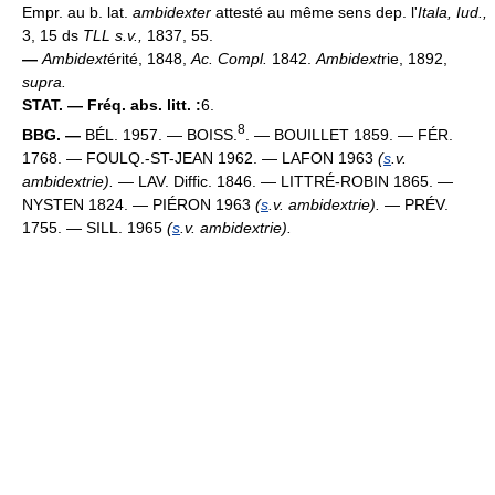
Empr. au b. lat.
ambidexter
attesté au même sens dep. l'
Itala, Iud.,
3, 15 ds
TLL s.v.,
1837, 55.
—
Ambidext
érité, 1848,
Ac. Compl.
1842.
Ambidext
rie, 1892,
supra.
STAT. — Fréq. abs. litt. :
6.
8
BBG. —
BÉL. 1957. — BOISS.
. — BOUILLET 1859. — FÉR.
1768. — FOULQ.-ST-JEAN 1962. — LAFON 1963
(
s
.v.
ambidextrie).
— LAV. Diffic. 1846. — LITTRÉ-ROBIN 1865. —
NYSTEN 1824. — PIÉRON 1963
(
s
.v. ambidextrie).
— PRÉV.
1755. — SILL. 1965
(
s
.v. ambidextrie).