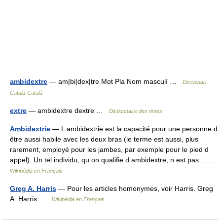
ambidextre
— am|bi|dex|tre Mot Pla Nom masculí …
Diccionari
Català-Català
extre
— ambidextre dextre …
Dictionnaire des rimes
Ambidextrie
— L ambidextrie est la capacité pour une personne d
être aussi habile avec les deux bras (le terme est aussi, plus
rarement, employé pour les jambes, par exemple pour le pied d
appel). Un tel individu, qu on qualifie d ambidextre, n est pas… …
Wikipédia en Français
Greg A. Harris
— Pour les articles homonymes, voir Harris. Greg
A. Harris …
Wikipédia en Français