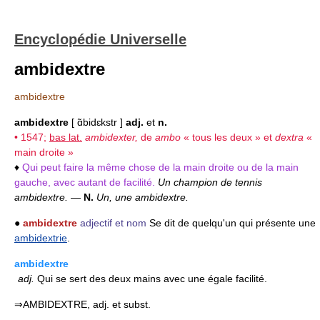
Encyclopédie Universelle
ambidextre
ambidextre
ambidextre
[ ɑ̃bidɛkstr ]
adj.
et
n.
• 1547;
bas lat.
ambidexter,
de
ambo
« tous les deux » et
dextra
«
main droite »
♦
Qui peut faire la même chose de la main droite ou de la main
gauche, avec autant de facilité.
Un champion de tennis
ambidextre.
—
N.
Un, une ambidextre.
●
ambidextre
adjectif et nom
Se dit de quelqu'un qui présente une
ambidextrie
.
ambidextre
adj.
Qui se sert des deux mains avec une égale facilité.
⇒AMBIDEXTRE, adj. et subst.