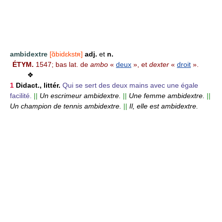
ambidextre
[ɑ̃bidɛkstʀ]
adj.
et
n.
ÉTYM.
1547; bas lat. de
ambo
«
deux
», et
dexter
«
droit
».
❖
1
Didact., littér.
Qui se sert des deux mains avec une égale
facilité.
||
Un escrimeur ambidextre.
||
Une femme ambidextre.
||
Un champion de tennis ambidextre.
||
Il, elle est ambidextre.