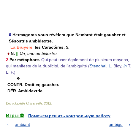
0
Hermagoras vous révélera que Nembrot était gaucher et
Sésostris ambidextre.
La Bruyère,
les Caractères, 5.
♦
N.
||
Un, une ambidextre.
2
Par métaphore.
Qui peut user également de plusieurs moyens,
qui manifeste de la duplicité, de l'ambiguïté (
Stendhal
,
L
. Bloy,
in
T.
L. F.).
❖
CONTR.
Droitier, gaucher.
DÉR.
Ambidextrie.
Encyclopédie Universelle
.
2012
.
Игры ⚽
Поможем решить контрольную работу
ambiant
ambigu